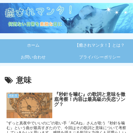
ホーム
【癒されマンタ！】とは？
お問い合わせ
プライバシーポリシー
意味
『秒針を噛む』の歌詞と意味を徹
感動系
底考察！内容は最高級の失恋ソン
グ？
“ずっと真夜中でいいのに”の歌い手「ACAね」さんが歌う『秒針を噛
む』という曲が最高すぎたので、今回はその歌詞と意味について考察
していきたいと思います。感情を揺さぶる歌詞と力強くも可愛らしい