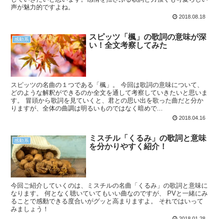
声が魅力的ですよね。
2018.08.18
スピッツ「楓」の歌詞の意味が深
感動系
い！全文考察してみた
スピッツの名曲の１つである「楓」。 今回は歌詞の意味について、
どのような解釈ができるのか全文を通して考察していきたいと思いま
す。 冒頭から歌詞を見ていくと、君との思い出を歌った曲だと分か
りますが、全体の曲調は明るいものではなく暗めで...
2018.04.16
ミスチル「くるみ」の歌詞と意味
感動系
を分かりやすく紹介！
今回ご紹介していくのは、ミスチルの名曲「くるみ」の歌詞と意味に
なります。 何となく聴いていてもいい曲なのですが、 PVと一緒にみ
ることで感動できる度合いがグッと高まりますよ。 それではいって
みましょう！
2018.01.28