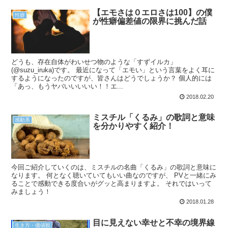
【エモさは０エロさは100】の僕
性癖
が性癖偏差値の限界に挑んだ話
どうも、存在自体がわいせつ物のような「すずイルカ」
(@suzu_iruka)です。 最近になって「エモい」という言葉をよく耳に
するようになったのですが、皆さんはどうでしょうか？ 個人的には
「あっ、もうヤバいいいいい！！エ...
2018.02.20
ミスチル「くるみ」の歌詞と意味
感動系
を分かりやすく紹介！
今回ご紹介していくのは、ミスチルの名曲「くるみ」の歌詞と意味に
なります。 何となく聴いていてもいい曲なのですが、 PVと一緒にみ
ることで感動できる度合いがグッと高まりますよ。 それではいって
みましょう！
2018.01.28
目に見えない幸せと不幸の境界線
生き方・価値観