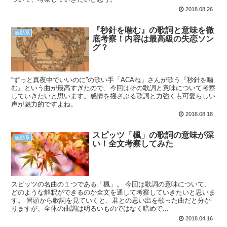
2018.08.26
『秒針を噛む』の歌詞と意味を徹
感動系
底考察！内容は最高級の失恋ソン
グ？
“ずっと真夜中でいいのに”の歌い手「ACAね」さんが歌う『秒針を噛
む』という曲が最高すぎたので、今回はその歌詞と意味について考察
していきたいと思います。感情を揺さぶる歌詞と力強くも可愛らしい
声が魅力的ですよね。
2018.08.18
スピッツ「楓」の歌詞の意味が深
感動系
い！全文考察してみた
スピッツの名曲の１つである「楓」。 今回は歌詞の意味について、
どのような解釈ができるのか全文を通して考察していきたいと思いま
す。 冒頭から歌詞を見ていくと、君との思い出を歌った曲だと分か
りますが、全体の曲調は明るいものではなく暗めで...
2018.04.16